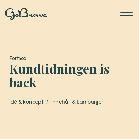
Gå
till
innehåll
Fortnox
Kundtidningen is
back
Idé & koncept
/
Innehåll & kampanjer