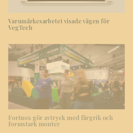
Varumärkesarbetet visade vägen för
VegTech
Fortnox gör avtryck med färgrik och
formstark monter