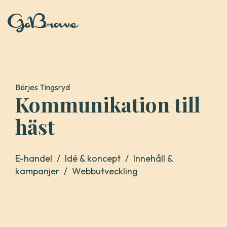
Gå
till
innehåll
Börjes Tingsryd
Kommunikation till
häst
E-handel
/
Idé & koncept
/
Innehåll &
kampanjer
/
Webbutveckling