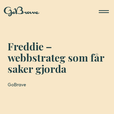
Gå
till
innehåll
Freddie –
webbstrateg som får
saker gjorda
GoBrave